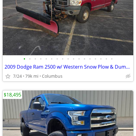
•
•
•
•
•
•
•
•
•
•
•
•
•
•
•
•
•
2009 Dodge Ram 2500 w/ Western Snow Plow & DumperDogg Bed Insert
7/24
79k mi
Columbus
$18,495