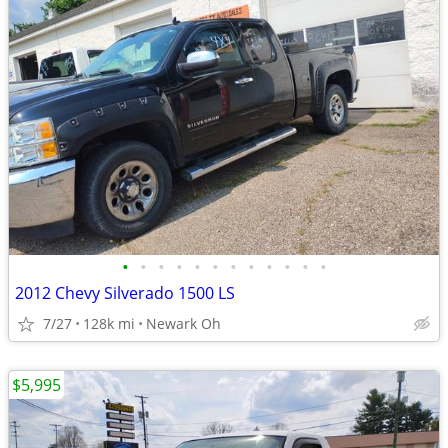
•
•
•
•
•
•
•
•
•
•
•
•
2012 Chevy Silverado 1500 LS
7/27
128k mi
Newark Oh
$5,995