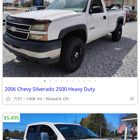
•
•
•
•
•
•
•
•
•
•
2006 Chevy Silverado 2500 Heavy Duty
7/31
140k mi
Newark Oh
$5,495