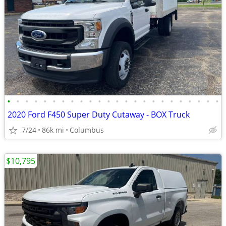
•
•
•
•
•
•
•
•
•
•
•
•
•
•
•
•
•
•
•
•
•
•
•
•
2020 Ford F450 Super Duty Cutaway - BOX Truck
7/24
86k mi
Columbus
$10,795