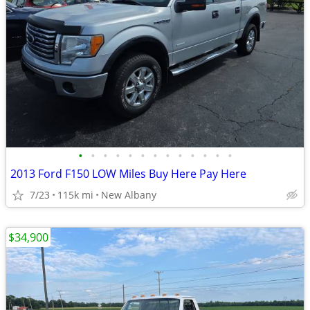
•
•
•
•
•
•
•
•
•
•
•
•
•
2013 Ford F150 LOW Miles Buy Here Pay Here
7/23
115k mi
New Albany
$34,900