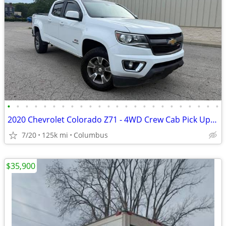
•
•
•
•
•
•
•
•
•
•
•
•
•
•
•
•
•
•
•
•
•
•
•
•
2020 Chevrolet Colorado Z71 - 4WD Crew Cab Pick Up Truck
7/20
125k mi
Columbus
$35,900