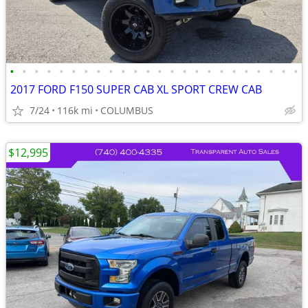
•
•
•
•
•
•
•
•
•
•
•
•
•
•
•
•
•
•
•
•
•
•
•
•
2017 FORD F150 SUPER CAB XL SPORT CREW CAB
7/24
116k mi
COLUMBUS
$12,995