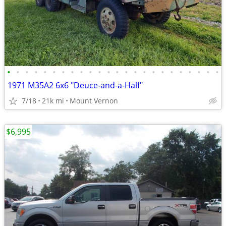
•
•
•
•
•
•
•
•
•
•
•
•
•
•
•
•
•
•
•
•
•
•
•
•
1971 M35A2 6x6 "Deuce-and-a-Half"
7/18
21k mi
Mount Vernon
$6,995