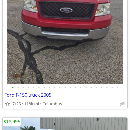
•
•
•
•
•
•
•
•
•
•
•
•
•
•
•
•
•
•
•
•
•
Ford F-150 truck 2005
7/25
118k mi
Columbus
$18,995