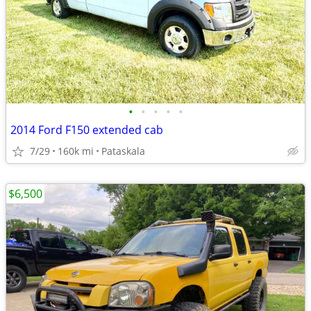
•
•
•
•
•
2014 Ford F150 extended cab
7/29
160k mi
Pataskala
$6,500