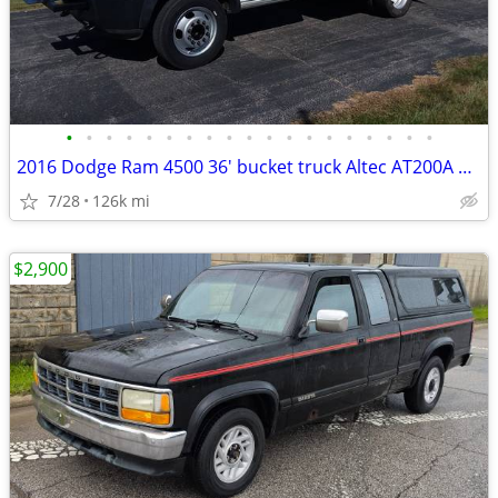
•
•
•
•
•
•
•
•
•
•
•
•
•
•
•
•
•
•
•
2016 Dodge Ram 4500 36' bucket truck Altec AT200A Very Solid Nice
7/28
126k mi
$2,900