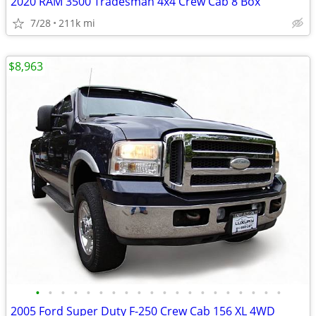
2020 RAM 3500 Tradesman 4x4 Crew Cab 8 Box
7/28
211k mi
$8,963
•
•
•
•
•
•
•
•
•
•
•
•
•
•
•
•
•
•
•
•
2005 Ford Super Duty F-250 Crew Cab 156 XL 4WD