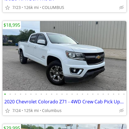
7/23
126k mi
COLUMBUS
$18,995
•
•
•
•
•
•
•
•
•
•
•
•
•
•
•
•
•
•
•
•
•
•
•
•
2020 Chevrolet Colorado Z71 - 4WD Crew Cab Pick Up Truck
7/24
125k mi
Columbus
$29,995