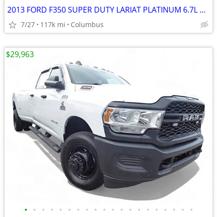
2013 FORD F350 SUPER DUTY LARIAT PLATINUM 6.7L Diesel Truck
7/27
117k mi
Columbus
$29,963
•
•
•
•
•
•
•
•
•
•
•
•
•
•
•
•
•
•
•
•