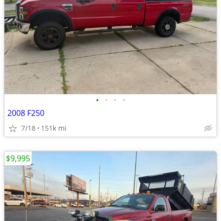
•
•
•
•
2008 F250
7/18
151k mi
$9,995