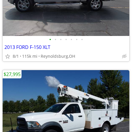
•
•
•
•
•
•
•
2013 FORD F-150 XLT
8/1
115k mi
Reynoldsburg,OH
$27,995