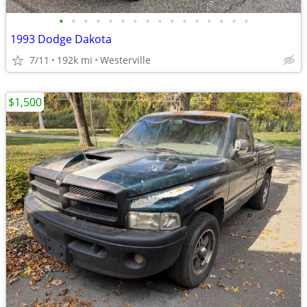
•
•
•
•
•
•
•
•
•
•
•
•
•
•
•
•
1993 Dodge Dakota
7/11
192k mi
Westerville
$1,500