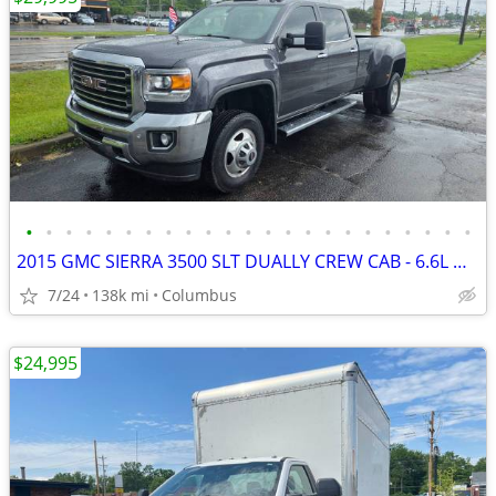
•
•
•
•
•
•
•
•
•
•
•
•
•
•
•
•
•
•
•
•
•
•
•
2015 GMC SIERRA 3500 SLT DUALLY CREW CAB - 6.6L Diesel
7/24
138k mi
Columbus
$24,995