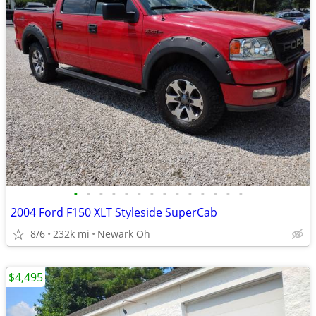
•
•
•
•
•
•
•
•
•
•
•
•
•
•
2004 Ford F150 XLT Styleside SuperCab
8/6
232k mi
Newark Oh
$4,495