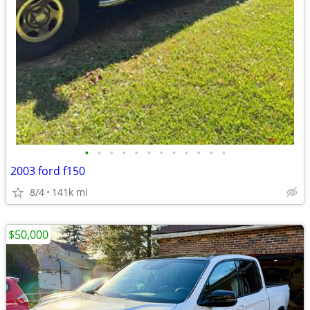
•
•
•
•
•
•
•
•
•
•
•
•
2003 ford f150
8/4
141k mi
$50,000