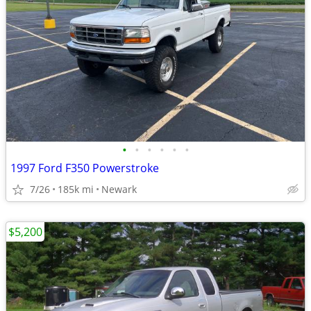
•
•
•
•
•
•
1997 Ford F350 Powerstroke
7/26
185k mi
Newark
$5,200