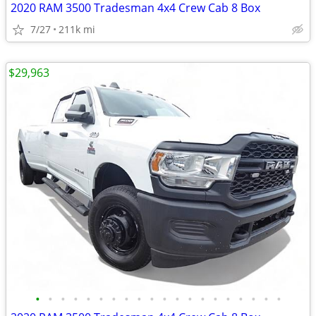
2020 RAM 3500 Tradesman 4x4 Crew Cab 8 Box
7/27
211k mi
$29,963
•
•
•
•
•
•
•
•
•
•
•
•
•
•
•
•
•
•
•
•