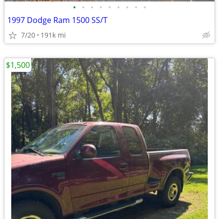
•
•
•
•
•
•
•
•
•
1997 Dodge Ram 1500 SS/T
7/20
191k mi
$1,500