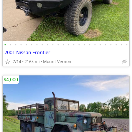
•
•
•
•
•
•
•
•
•
•
•
•
•
•
•
•
•
•
•
•
•
•
•
•
2001 Nissan Frontier
7/14
216k mi
Mount Vernon
$4,000