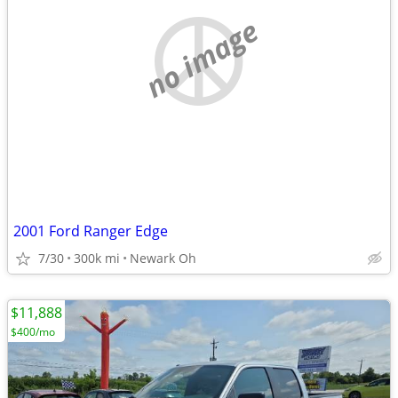
no image
2001 Ford Ranger Edge
7/30
300k mi
Newark Oh
$11,888
$400/mo