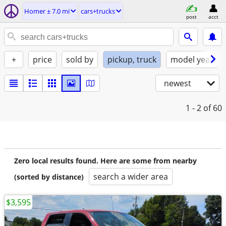
Homer ± 7.0 mi
cars+trucks
post
acct
+
price
sold by
pickup, truck
model year
newest
1 - 2
of 60
Zero local results found. Here are some from nearby
search a wider area
(sorted by distance)
$3,595