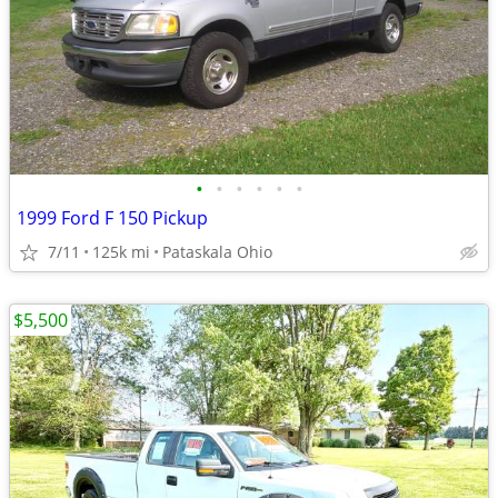
•
•
•
•
•
•
1999 Ford F 150 Pickup
7/11
125k mi
Pataskala Ohio
$5,500