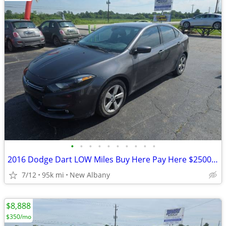
•
•
•
•
•
•
•
•
•
•
2016 Dodge Dart LOW Miles Buy Here Pay Here $2500 Down
7/12
95k mi
New Albany
$8,888
$350/mo