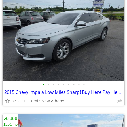
•
•
•
•
•
•
•
•
•
2015 Chevy Impala Low Miles Sharp! Buy Here Pay Here 3k Down
7/12
111k mi
New Albany
$8,888
$350/mo