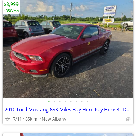
$8,999
$350/mo
•
•
•
•
•
•
•
•
2010 Ford Mustang 65K Miles Buy Here Pay Here 3k Down
7/11
65k mi
New Albany