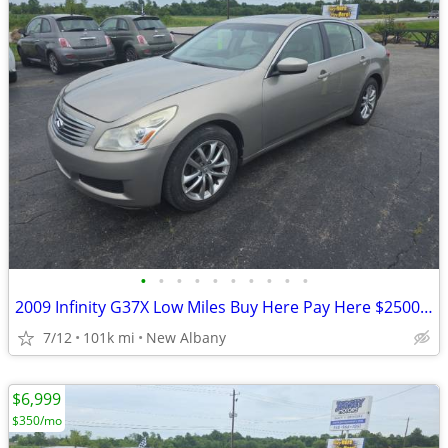
•
•
•
•
•
•
•
•
•
•
2009 Infinity G37X Low Miles Buy Here Pay Here $2500 Down
7/12
101k mi
New Albany
$6,999
$350/mo