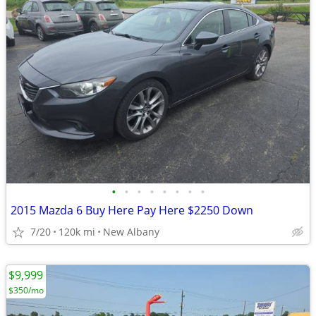
•
•
•
•
•
•
•
•
2015 Mazda 6 Buy Here Pay Here $2250 Down
7/20
120k mi
New Albany
$9,999
$350/mo