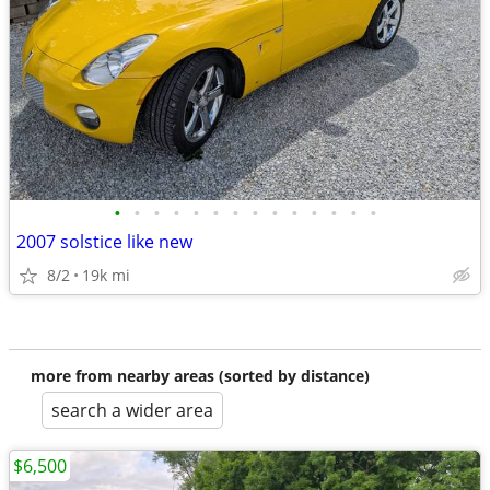
•
•
•
•
•
•
•
•
•
•
•
•
•
•
2007 solstice like new
8/2
19k mi
more from nearby areas (sorted by distance)
search a wider area
$6,500