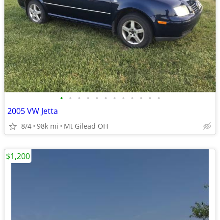
•
•
•
•
•
•
•
•
•
•
•
•
2005 VW Jetta
8/4
98k mi
Mt Gilead OH
$1,200