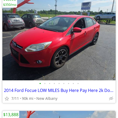
$350/mo
•
•
•
•
•
•
•
•
•
2014 Ford Focue LOW MILES Buy Here Pay Here 2k Down
7/11
90k mi
New Albany
$13,888