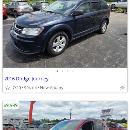
•
•
•
•
2016 Dodge Journey
7/20
99k mi
New Albany
$9,999