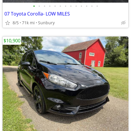
•
•
•
•
•
•
•
•
•
•
•
•
•
07 Toyota Corolla- LOW MILES
8/5
71k mi
Sunbury
$10,900