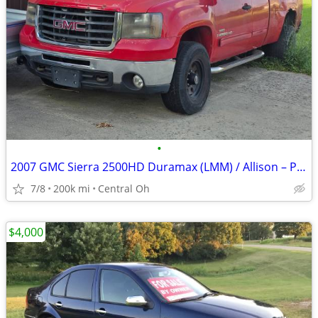
•
2007 GMC Sierra 2500HD Duramax (LMM) / Allison – Parts/Mechanic's Spec
7/8
200k mi
Central Oh
$4,000