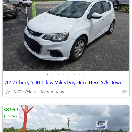
•
•
•
•
•
•
•
•
2017 Checy SONIC low Miles Buy Here Here $2k Down
7/20
75k mi
New Albany
$8,999
$350/mo