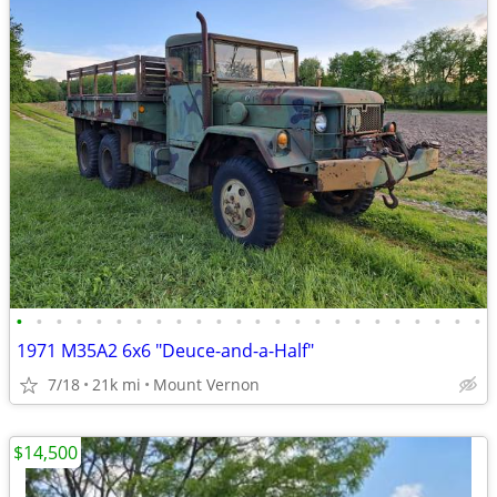
•
•
•
•
•
•
•
•
•
•
•
•
•
•
•
•
•
•
•
•
•
•
•
•
1971 M35A2 6x6 "Deuce-and-a-Half"
7/18
21k mi
Mount Vernon
$14,500