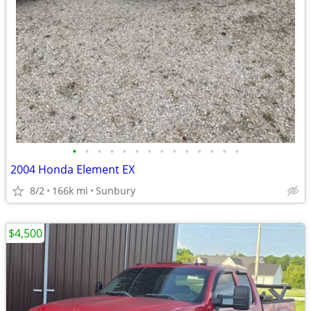
•
•
•
•
•
•
•
•
•
•
•
•
•
•
2004 Honda Element EX
8/2
166k mi
Sunbury
$4,500