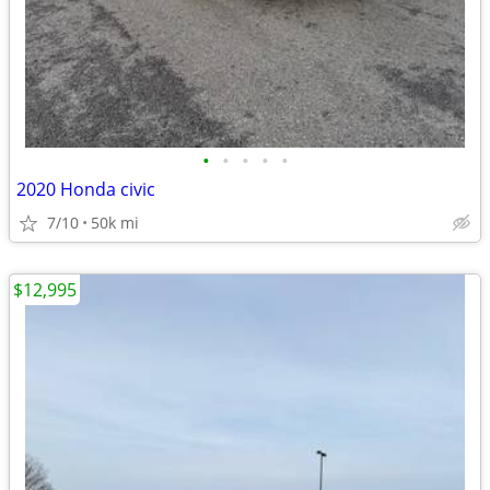
•
•
•
•
•
2020 Honda civic
7/10
50k mi
$12,995