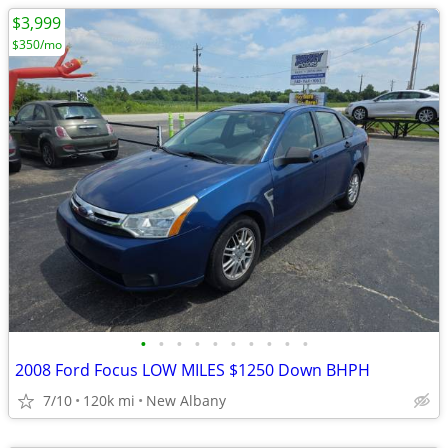
$3,999
$350/mo
•
•
•
•
•
•
•
•
•
•
2008 Ford Focus LOW MILES $1250 Down BHPH
7/10
120k mi
New Albany