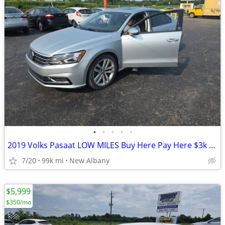
•
•
•
•
•
2019 Volks Pasaat LOW MILES Buy Here Pay Here $3k Down
7/20
99k mi
New Albany
$5,999
$350/mo