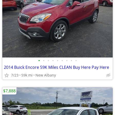
•
•
•
•
•
•
•
•
•
2014 Buick Encore 59K Miles CLEAN Buy Here Pay Here
7/23
59k mi
New Albany
$7,888