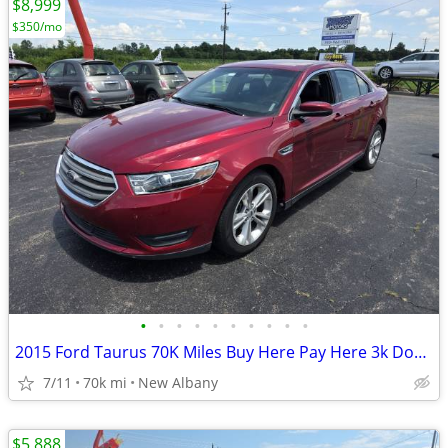
$8,999
$350/mo
•
•
•
•
•
•
•
•
•
•
2015 Ford Taurus 70K Miles Buy Here Pay Here 3k Down
7/11
70k mi
New Albany
$5,888