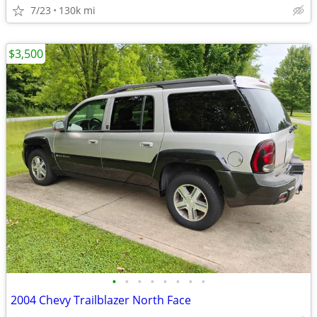
7/23
130k mi
$3,500
•
•
•
•
•
•
•
•
2004 Chevy Trailblazer North Face