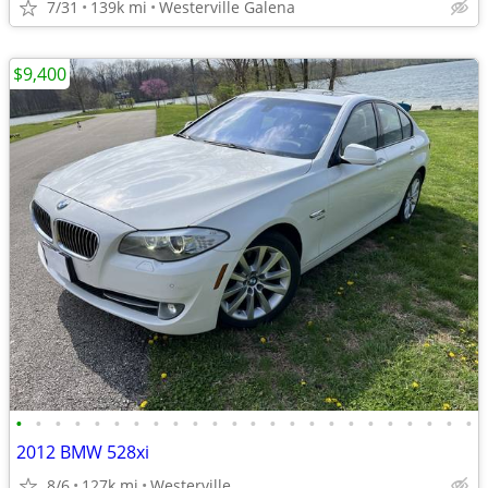
7/31
139k mi
Westerville Galena
$9,400
•
•
•
•
•
•
•
•
•
•
•
•
•
•
•
•
•
•
•
•
•
•
•
•
2012 BMW 528xi
8/6
127k mi
Westerville