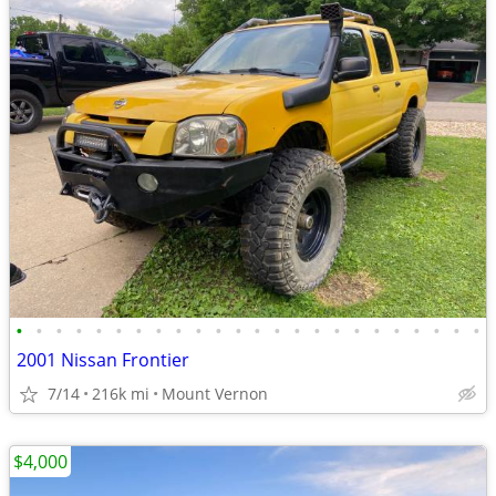
•
•
•
•
•
•
•
•
•
•
•
•
•
•
•
•
•
•
•
•
•
•
•
•
2001 Nissan Frontier
7/14
216k mi
Mount Vernon
$4,000