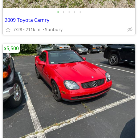
•
•
•
•
•
2009 Toyota Camry
7/28
211k mi
Sunbury
$5,500