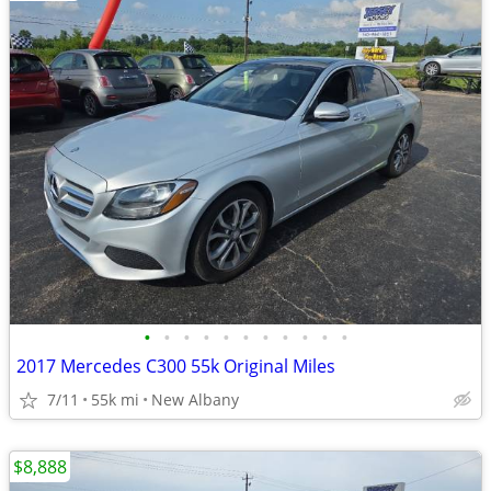
•
•
•
•
•
•
•
•
•
•
•
2017 Mercedes C300 55k Original Miles
7/11
55k mi
New Albany
$8,888