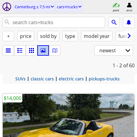
Centerburg ± 7.5 mi
cars+trucks
post
acct
+
price
sold by
type
model year
fuel
newest
1 - 2
of 60
SUVs
classic cars
electric cars
pickups-trucks
$14,000