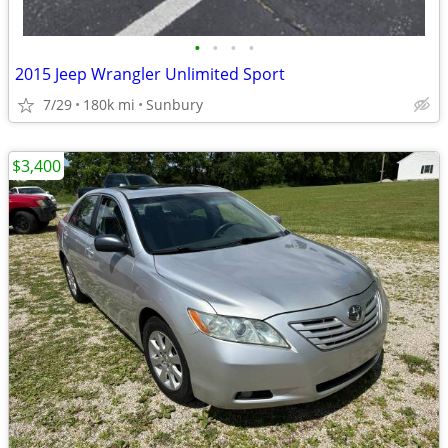
•
•
•
•
2015 Jeep Wrangler Unlimited Sport
7/29
180k mi
Sunbury
$3,400