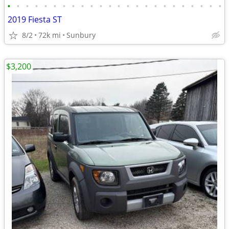
•
•
•
•
•
•
•
•
•
•
•
•
•
•
•
•
•
•
•
•
•
•
•
•
2019 Fiesta ST
8/2
72k mi
Sunbury
$3,200