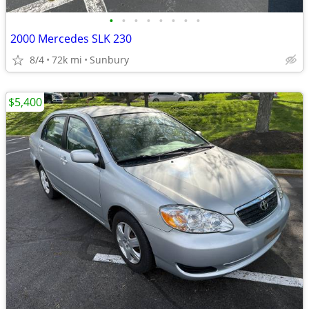
•
•
•
•
•
•
•
•
2000 Mercedes SLK 230
8/4
72k mi
Sunbury
$5,400